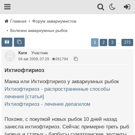
Главная
Форум аквариумистов
Болезни аквариумных рыбок
1
2
3
273
…
Катя
Участник
04 авг 2009, 07:29
261794
Ихтиофтириоз
Манка или Ихтиофтириоз у аквариумных рыбок
Ихтиофтириоз - распространенные способы
лечения [статья]
Ихтиофтириоз - лечение делагилом
Похоже, с покупкой новых рыбок 10 дней назад
занесла ихтиофтириоз. Сейчас примерно треть рыб
(новых и старых - барбусы суматранские, мутанты,