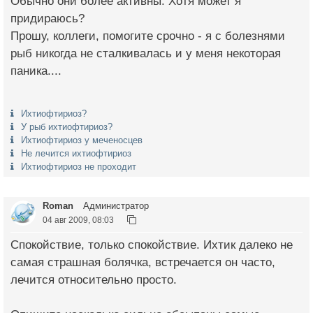
Обычно они более активны. Хотя может я
придираюсь?
Прошу, коллеги, помогите срочно - я с болезнями
рыб никогда не сталкивалась и у меня некоторая
паника....
Ихтиофтириоз?
У рыб ихтиофтириоз?
Ихтиофтириоз у меченосцев
Не лечится ихтиофтириоз
Ихтиофтириоз не проходит
Roman
Администратор
04 авг 2009, 08:03
Спокойствие, только спокойствие. Ихтик далеко не
самая страшная болячка, встречается он часто,
лечится относительно просто.