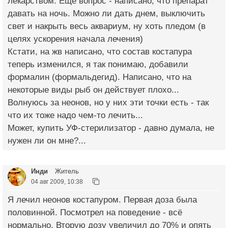
лекарством. Еще вопрос - написано, что препарат
давать на ночь. Можно ли дать днем, выключить
свет и накрыть весь аквариум, ну хоть пледом (в
целях ускорения начала лечения)
Кстати, на жв написано, что состав костапура
теперь изменился, я так понимаю, добавили
формалин (формальдегид). Написано, что на
некоторые виды рыб он действует плохо...
Волнуюсь за неонов, но у них эти точки есть - так
что их тоже надо чем-то лечить...
Может, купить УФ-стерилизатор - давно думала, не
нужен ли он мне?...
Инди
Житель
04 авг 2009, 10:38
Я лечил неонов костапуром. Первая доза была
половинной. Посмотрел на поведение - всё
нормально. Вторую дозу увеличил до 70% и опять