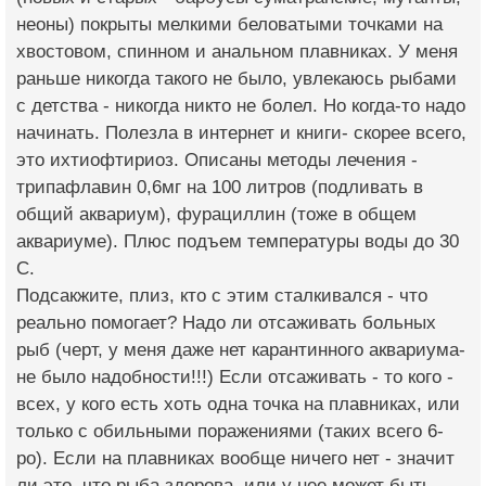
неоны) покрыты мелкими беловатыми точками на
хвостовом, спинном и анальном плавниках. У меня
раньше никогда такого не было, увлекаюсь рыбами
с детства - никогда никто не болел. Но когда-то надо
начинать. Полезла в интернет и книги- скорее всего,
это ихтиофтириоз. Описаны методы лечения -
трипафлавин 0,6мг на 100 литров (подливать в
общий аквариум), фурациллин (тоже в общем
аквариуме). Плюс подъем температуры воды до 30
С.
Подсакжите, плиз, кто с этим сталкивался - что
реально помогает? Надо ли отсаживать больных
рыб (черт, у меня даже нет карантинного аквариума-
не было надобности!!!) Если отсаживать - то кого -
всех, у кого есть хоть одна точка на плавниках, или
только с обильными поражениями (таких всего 6-
ро). Если на плавниках вообще ничего нет - значит
ли это, что рыба здорова, или у нее может быть