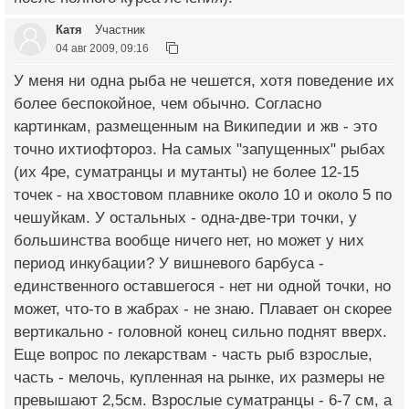
Катя
Участник
04 авг 2009, 09:16
У меня ни одна рыба не чешется, хотя поведение их
более беспокойное, чем обычно. Согласно
картинкам, размещенным на Википедии и жв - это
точно ихтиофтороз. На самых "запущенных" рыбах
(их 4ре, суматранцы и мутанты) не более 12-15
точек - на хвостовом плавнике около 10 и около 5 по
чешуйкам. У остальных - одна-две-три точки, у
большинства вообще ничего нет, но может у них
период инкубации? У вишневого барбуса -
единственного оставшегося - нет ни одной точки, но
может, что-то в жабрах - не знаю. Плавает он скорее
вертикально - головной конец сильно поднят вверх.
Еще вопрос по лекарствам - часть рыб взрослые,
часть - мелочь, купленная на рынке, их размеры не
превышают 2,5см. Взрослые суматранцы - 6-7 см, а