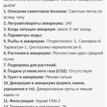
рыбок'
1. Описание симптомов болезни:
Светлые пятна по
всему телу
2. Литраж/габариты аквариума:
140
3. Когда запущен аквариум:
около 5 лет назад
4. Параметры воды:
5. Рыбы в аквариуме:
Птеригоплихт-1, Скалярии-6,
Таракатум-1, Цихлазома чернополосая-6.
6. Растения в аквариуме:
Роголистник один средний
пучек
7. Подкормка для растений:
8. Подача углекислого газа (CO2):
Отсутствует
9. Грунт в аквариуме:
Речная галька
10. Декорации в аквариуме (коряги, камни,
украшения и тп):
Декоративные гроты и пеньки
какие-то
11. Фильтрация:
Aquael FAN-2
12. Температура в аквариуме:
25