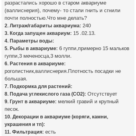
разрастались хорошо в старом аквариуме
(валлиснерия), почему- то стали гнить и сгнили
почти полностью.Что мне делать?
2. Литраж/габариты аквариума:
240
3. Когда запущен аквариум:
15 .02.13.
4. Параметры воды:
5. Рыбы в аквариуме:
6 гуппи,примерно 15 мальков
гуппи,3 меченосца,3 молли.
6. Растения в аквариуме:
роголистник,валлиснерия.Плотность посадки не
большая.
7. Подкормка для растений:
8. Подача углекислого газа (CO2):
Отсутствует
9. Грунт в аквариуме:
мелкий гравий и крупный
песок.
10. Декорации в аквариуме (коряги, камни,
украшения и тп):
11. Фильтрация:
есть