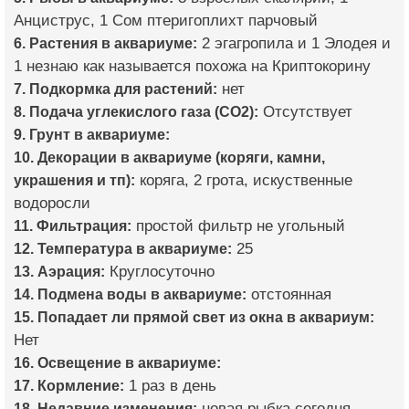
Анциструс, 1 Сом птеригоплихт парчовый
6. Растения в аквариуме:
2 эгагропила и 1 Элодея и
1 незнаю как называется похожа на Криптокорину
7. Подкормка для растений:
нет
8. Подача углекислого газа (CO2):
Отсутствует
9. Грунт в аквариуме:
10. Декорации в аквариуме (коряги, камни,
украшения и тп):
коряга, 2 грота, искуственные
водоросли
11. Фильтрация:
простой фильтр не угольный
12. Температура в аквариуме:
25
13. Аэрация:
Круглосуточно
14. Подмена воды в аквариуме:
отстоянная
15. Попадает ли прямой свет из окна в аквариум:
Нет
16. Освещение в аквариуме:
17. Кормление:
1 раз в день
18. Недавние изменения:
новая рыбка сегодня