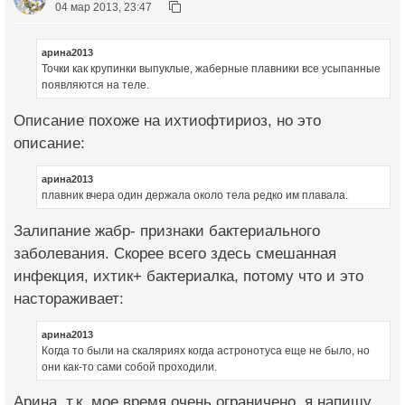
04 мар 2013, 23:47
арина2013
Точки как крупинки выпуклые, жаберные плавники все усыпанные
появляются на теле.
Описание похоже на ихтиофтириоз, но это
описание:
арина2013
плавник вчера один держала около тела редко им плавала.
Залипание жабр- признаки бактериального
заболевания. Скорее всего здесь смешанная
инфекция, ихтик+ бактериалка, потому что и это
настораживает:
арина2013
Когда то были на скаляриях когда астронотуса еще не было, но
они как-то сами собой проходили.
Арина, т.к. мое время очень ограничено, я напишу