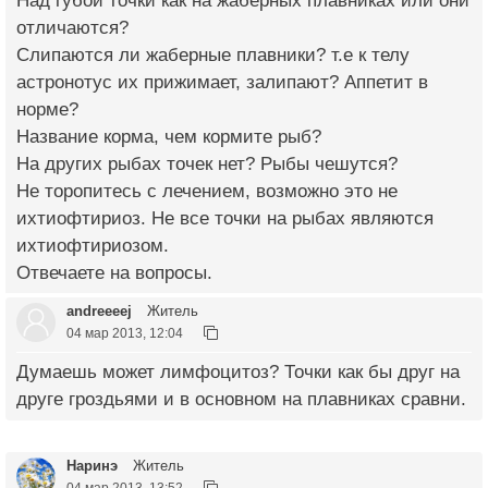
Над губой точки как на жаберных плавниках или они
отличаются?
Слипаются ли жаберные плавники? т.е к телу
астронотус их прижимает, залипают? Аппетит в
норме?
Название корма, чем кормите рыб?
На других рыбах точек нет? Рыбы чешутся?
Не торопитесь с лечением, возможно это не
ихтиофтириоз. Не все точки на рыбах являются
ихтиофтириозом.
Отвечаете на вопросы.
andreeeej
Житель
04 мар 2013, 12:04
Думаешь может лимфоцитоз? Точки как бы друг на
друге гроздьями и в основном на плавниках сравни.
Наринэ
Житель
04 мар 2013, 13:52