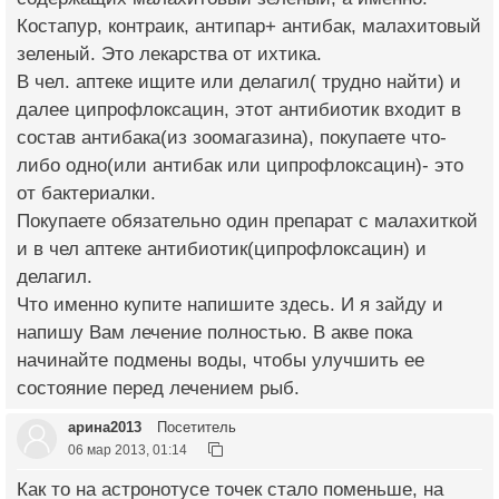
Костапур, контраик, антипар+ антибак, малахитовый
зеленый. Это лекарства от ихтика.
В чел. аптеке ищите или делагил( трудно найти) и
далее ципрофлоксацин, этот антибиотик входит в
состав антибака(из зоомагазина), покупаете что-
либо одно(или антибак или ципрофлоксацин)- это
от бактериалки.
Покупаете обязательно один препарат с малахиткой
и в чел аптеке антибиотик(ципрофлоксацин) и
делагил.
Что именно купите напишите здесь. И я зайду и
напишу Вам лечение полностью. В акве пока
начинайте подмены воды, чтобы улучшить ее
состояние перед лечением рыб.
арина2013
Посетитель
06 мар 2013, 01:14
Как то на астронотусе точек стало поменьше, на