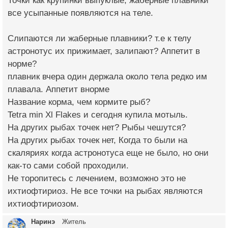
Точки как крупинки выпуклые, жаберные плавники
все усыпанные появляются на теле.
Слипаются ли жаберные плавники? т.е к телу
астронотус их прижимает, залипают? Аппетит в
норме?
плавник вчера один держала около тела редко им
плавала. Аппетит внорме
Название корма, чем кормите рыб?
Tetra min Xl Flakes и сегодня купила мотыль.
На других рыбах точек нет? Рыбы чешутся?
На других рыбах точек нет, Когда то были на
скаляриях когда астронотуса еще не было, но они
как-то сами собой проходили.
Не торопитесь с лечением, возможно это не
ихтиофтириоз. Не все точки на рыбах являются
ихтиофтириозом.
Наринэ
Житель