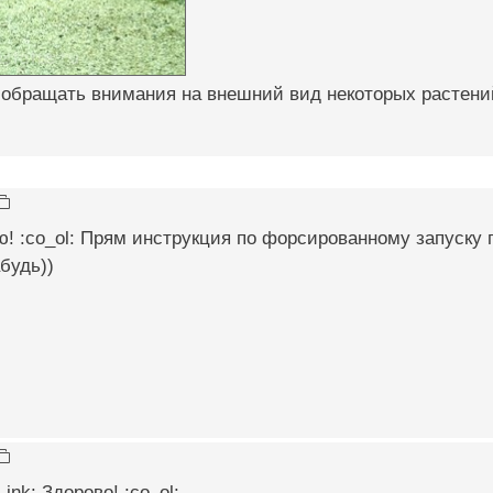
 обращать внимания на внешний вид некоторых растени
! :co_ol: Прям инструкция по форсированному запуску 
будь))
ink: Здорово! :co_ol: