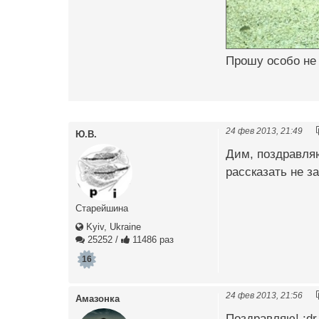
Прошу особо не
24 фев 2013, 21:49
Ю.В.
Дим, поздравляю
рассказать не за
Старейшина
Kyiv, Ukraine
25252
/
11486 раз
16
24 фев 2013, 21:56
Амазонка
Поздравляю! :dr_