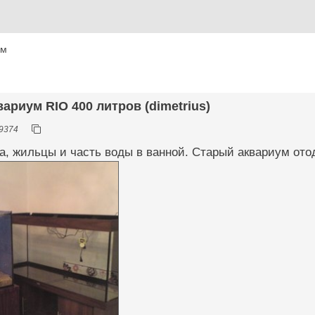
ум
вариум RIO 400 литров (dimetrius)
9374
та, жильцы и часть воды в ванной. Старый аквариум отод