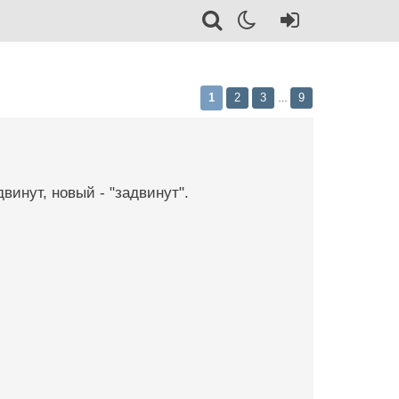
1
2
3
9
…
винут, новый - "задвинут".