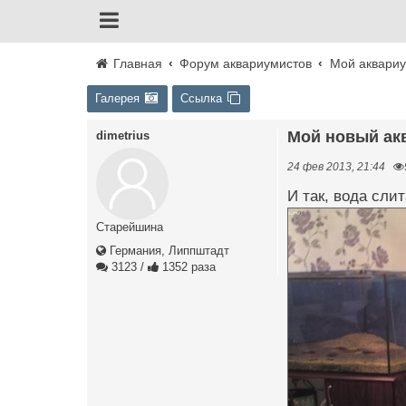
Главная
Форум аквариумистов
Мой аквари
Галерея
Ссылка
Мой новый ак
dimetrius
24 фев 2013, 21:44
И так, вода сли
Старейшина
Германия, Липпштадт
3123
/
1352 раза