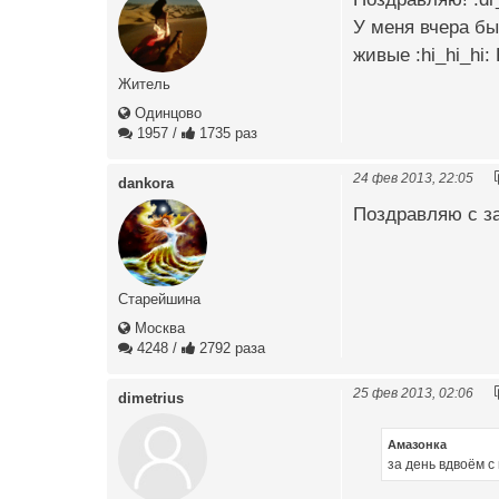
У меня вчера бы
живые :hi_hi_hi:
Житель
Одинцово
1957
/
1735 раз
24 фев 2013, 22:05
dankora
Поздравляю с за
Старейшина
Москва
4248
/
2792 раза
25 фев 2013, 02:06
dimetrius
Амазонка
за день вдвоём с