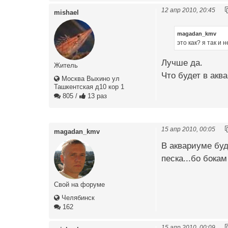
12 апр 2010, 20:45
mishael
magadan_kmv
это как? я так и 
Лучше да.
Житель
Что будет в акв
Москва Выхино ул
Ташкентская д10 кор 1
805
/
13 раз
15 апр 2010, 00:05
magadan_kmv
В аквариуме буд
песка...бо бокам
Свой на форуме
Челябинск
162
15 апр 2010, 00:09