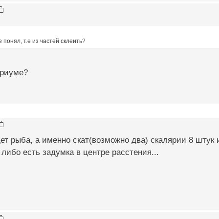
не понял, т.е из частей склеить?
ариуме?
ет рыба, а именно скат(возможно два) скалярии 8 штук 
 либо есть задумка в центре расстения...