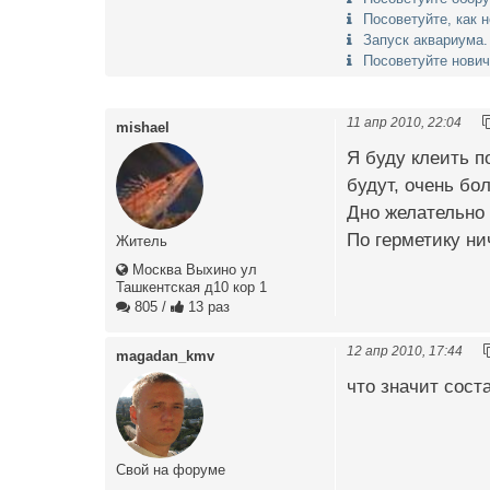
Посоветуйте, как 
Запуск аквариума.
Посоветуйте нович
11 апр 2010, 22:04
mishael
Я буду клеить п
будут, очень бо
Дно желательно 
По герметику ни
Житель
Москва Выхино ул
Ташкентская д10 кор 1
805
/
13 раз
12 апр 2010, 17:44
magadan_kmv
что значит сост
Свой на форуме