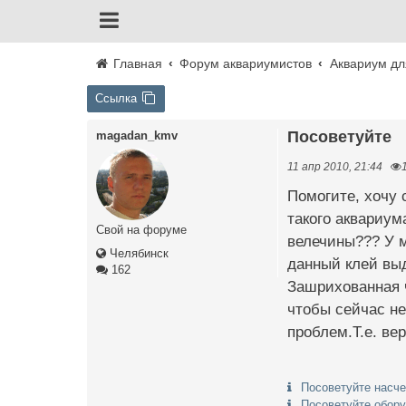
Главная
Форум аквариумистов
Аквариум дл
Ссылка
Посоветуйте
magadan_kmv
11 апр 2010, 21:44
Помогите, хочу 
такого аквариум
Свой на форуме
велечины??? У 
Челябинск
данный клей выд
162
Зашрихованная ч
чтобы сейчас не
проблем.Т.е. ве
Посоветуйте насч
Посоветуйте обору