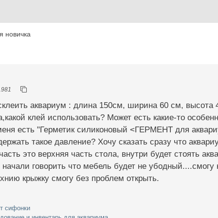
я новичка
1981
склеить аквариум : длина 150см, ширина 60 см, высота
а,какой клей использовать? Может есть какие-то особен
меня есть "Герметик силиконовый <ГЕРМЕНТ для аквари
ержать такое давление? Хочу сказать сразу что аквари
асть это верхняя часть стола, внутри будет стоять акв
 начали говорить что мебель будет не убодный....смогу
рхнию крыжку смогу без проблем открыть.
ет сифонки
дование и инвентарь для аквариума