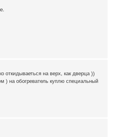
е.
о откидываеться на верх, как дверца ))
ем ) на обогреватель куплю специальный