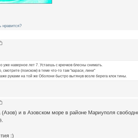
ь нравится?
о уже наверное лет 7. Устаешь с крючков блесны снимать.
 смотрите (поиском) в теме что-то там "караси, лини"
же руками на той же Оболони быстро вытянув возле берега клок тины.
 (Азов) и в Азовском море в районе Мариуполя свободн
ё.
тия :)