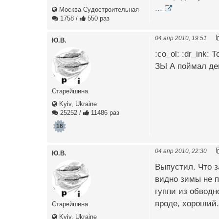
...
Москва Судостроительная
1758
/
550 раз
04 апр 2010, 19:51
Ю.В.
:co_ol: :dr_ink:
ЗЫ А поймал дей
Старейшина
Kyiv, Ukraine
25252
/
11486 раз
16
04 апр 2010, 22:30
Ю.В.
Выпустил. Что з
видно зимы не п
гуппи из обводн
вроде, хороший. Ч
Старейшина
Kyiv, Ukraine