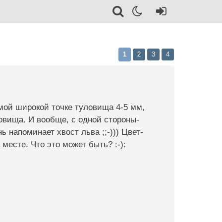
1
2
3
4
амой широкой точке туловища 4-5 мм,
ловища. И вообще, с одной стороны-
нь напоминает хвост льва ;;-))) Цвет-
месте. Что это может быть? :-):