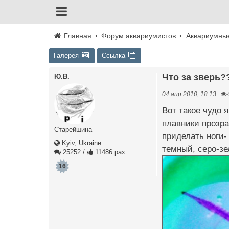
Главная
Форум аквариумистов
Аквариумны
Галерея
Ссылка
Что за зверь?
Ю.В.
04 апр 2010, 18:13
Вот такое чудо 
плавники прозра
Старейшина
приделать ноги- 
Kyiv, Ukraine
темный, серо-зе
25252
/
11486 раз
16