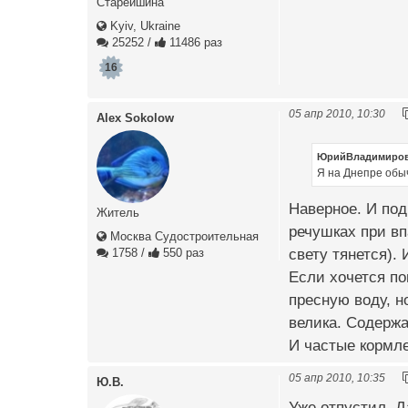
Старейшина
Kyiv, Ukraine
25252
/
11486 раз
16
05 апр 2010, 10:30
Alex Sokolow
ЮрийВладимиро
Я на Днепре обыч
Наверное. И под
Житель
речушках при вп
Москва Судостроительная
свету тянется). 
1758
/
550 раз
Если хочется по
пресную воду, н
велика. Содержа
И частые кормл
05 апр 2010, 10:35
Ю.В.
Уже отпустил. Д