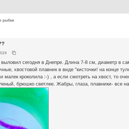
е рыбки
??
4119
я выловил сегодня в Днепре. Длина 7-8 см, диаметр в с
чные, хвостовой плавник в виде "кисточки! на конце ту
и малек кроколила :-) , а если смотреть на хвост, то оче
леный, брюшко светлее. Жабры, глаза, плавники- все на 