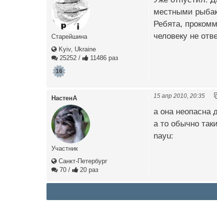
местными рыбак
Ребята, проком
человеку не отве
Старейшина
Kyiv, Ukraine
25252
/
11486 раз
16
15 апр 2010, 20:35
НастенА
а она неопасна 
а то обычно так
nayu:
Участник
Санкт-Петербург
70
/
20 раз