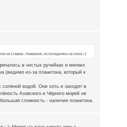
и на ставках...Наверное, не попадались на глаза :-)
речались в чистых ручейках и мелких
а (видимо из-за планктона, который к
 солёной водой. Они хоть и заходят в
лёность Азовского и Чёрного морей не
 большая сложность - наличие планктона.
 :-): Может на даче заведу акву с