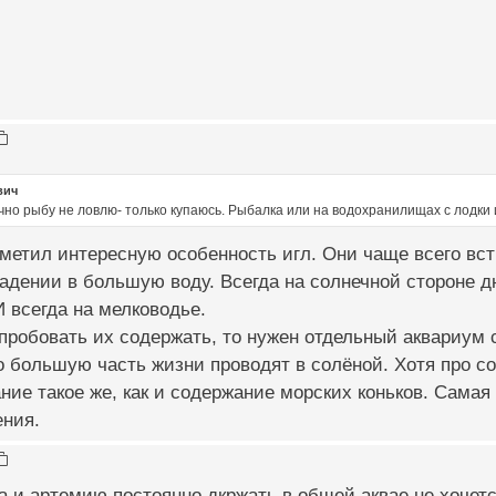
вич
но рыбу не ловлю- только купаюсь. Рыбалка или на водохранилищах с лодки ил
метил интересную особенность игл. Они чаще всего вст
адении в большую воду. Всегда на солнечной стороне дн
И всегда на мелководье.
пробовать их содержать, то нужен отдельный аквариум с
о большую часть жизни проводят в солёной. Хотя про со
ние такое же, как и содержание морских коньков. Самая
ения.
а и артемию постоянно дкржать в общей аквае не хочется