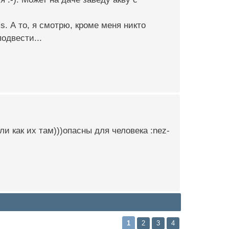
s. А то, я смотрю, кроме меня никто
подвести...
и как их там)))опасны для человека :nez-
1
2
3
4