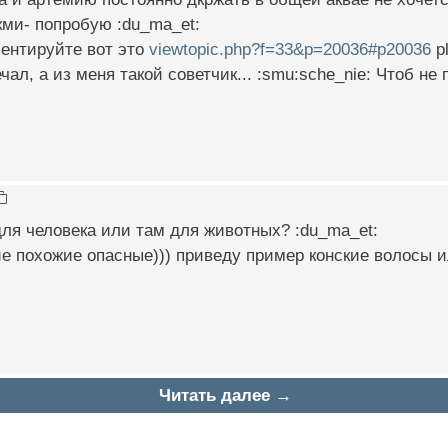
ми- попробую :du_ma_et:
ментируйте вот это
viewtopic.php?f=33&p=20036#p20036
pl
чал, а из меня такой советчик... :smu:sche_nie: Чтоб не 
для человека или там для животных? :du_ma_et:
ие похожие опасные))) приведу пример конские волосы ил
Читать далее →