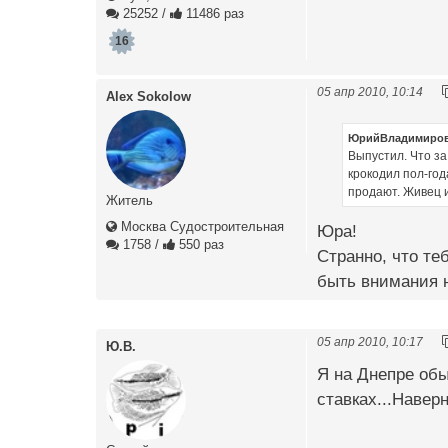
25252
/
11486 раз
16
05 апр 2010, 10:14
Alex Sokolow
ЮрийВладимиро
Выпустил. Что з
крокодил пол-год
продают. Живец из 
Житель
Москва Судостроительная
Юра!
1758
/
550 раз
Странно, что те
быть внимания 
05 апр 2010, 10:17
Ю.В.
Я на Днепре обы
ставках...Наверн