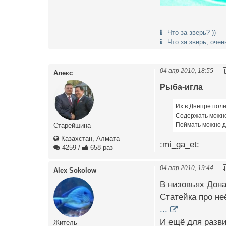
Что за зверь? ))
Что за зверь, очен
04 апр 2010, 18:55
Алекс
Рыба-игла
Их в Днепре полн
Содержать можно,
Поймать можно да
Старейшина
Казахстан, Алмата
:mi_ga_et:
4259
/
658 раз
04 апр 2010, 19:44
Alex Sokolow
В низовьях Дона
Статейка про не
...
И ещё для разви
Житель