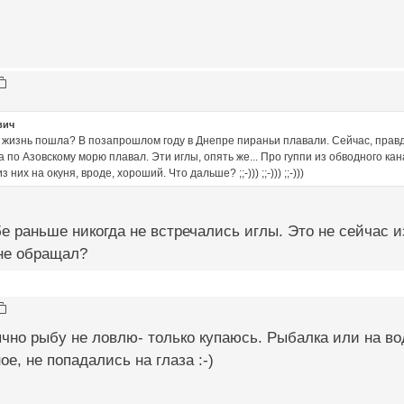
вич
а жизнь пошла? В позапрошлом году в Днепре пираньи плавали. Сейчас, прав
а по Азовскому морю плавал. Эти иглы, опять же... Про гуппи из обводного кан
них на окуня, вроде, хороший. Что дальше? ;;-))) ;;-))) ;;-)))
бе раньше никогда не встречались иглы. Это не сейчас и
не обращал?
чно рыбу не ловлю- только купаюсь. Рыбалка или на в
ое, не попадались на глаза :-)