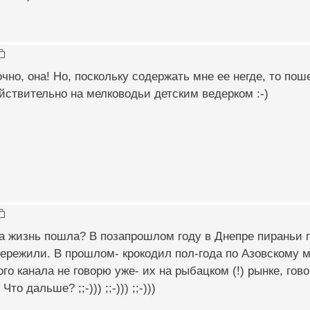
 Точно, она! Но, поскольку содержать мне ее негде, то по
ствительно на мелководьи детским ведерком :-)
а жизнь пошла? В позапрошлом году в Днепре пираньи 
ережили. В прошлом- крокодил пол-года по Азовскому мо
ого канала не говорю уже- их на рыбацком (!) рынке, гов
то дальше? ;;-))) ;;-))) ;;-)))