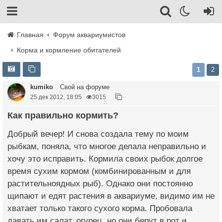
Главная
Форум аквариумистов
Корма и кормление обитателей
1
2
kumiko
Свой на форуме
25 дек 2012, 18:05
3015
Как правильно кормить?
Добрый вечер! И снова создала тему по моим
рыбкам, поняла, что многое делала неправильно и
хочу это исправить. Кормила своих рыбок долгое
время сухим кормом (комбинированным и для
растительноядных рыб). Однако они постоянно
щипают и едят растения в аквариуме, видимо им не
хватает только такого сухого корма. Пробовала
давать им салат, огурец, но они берут в рот и