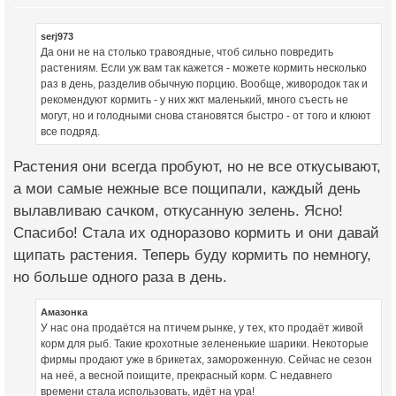
serj973
Да они не на столько травоядные, чтоб сильно повредить
растениям. Если уж вам так кажется - можете кормить несколько
раз в день, разделив обычную порцию. Вообще, живородок так и
рекомендуют кормить - у них жкт маленький, много съесть не
могут, но и голодными снова становятся быстро - от того и клюют
все подряд.
Растения они всегда пробуют, но не все откусывают,
а мои самые нежные все пощипали, каждый день
вылавливаю сачком, откусанную зелень. Ясно!
Спасибо! Стала их одноразово кормить и они давай
щипать растения. Теперь буду кормить по немногу,
но больше одного раза в день.
Амазонка
У нас она продаётся на птичем рынке, у тех, кто продаёт живой
корм для рыб. Такие крохотные зелененькие шарики. Некоторые
фирмы продают уже в брикетах, замороженную. Сейчас не сезон
на неё, а весной поищите, прекрасный корм. С недавнего
времени стала использовать, идёт на ура!