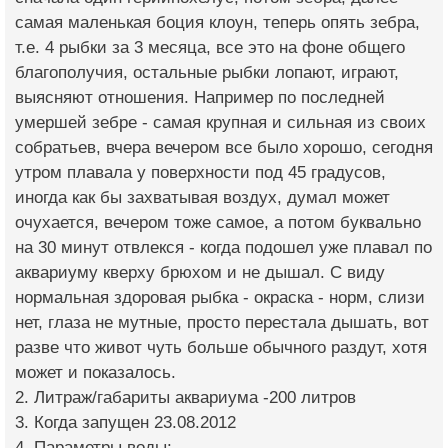
самая маленькая боция клоун, теперь опять зебра,
т.е. 4 рыбки за 3 месяца, все это на фоне общего
благополучия, остальные рыбки лопают, играют,
выясняют отношения. Например по последней
умершей зебре - самая крупная и сильная из своих
собратьев, вчера вечером все было хорошо, сегодня
утром плавала у поверхности под 45 градусов,
иногда как бы захватывая воздух, думал может
очухается, вечером тоже самое, а потом буквально
на 30 минут отвлекся - когда подошел уже плавал по
аквариуму кверху брюхом и не дышал. С виду
нормальная здоровая рыбка - окраска - норм, слизи
нет, глаза не мутные, просто перестала дышать, вот
разве что живот чуть больше обычного раздут, хотя
может и показалось.
2. Литраж/габариты аквариума -200 литров
3. Когда запущен 23.08.2012
4. Параметры воды: