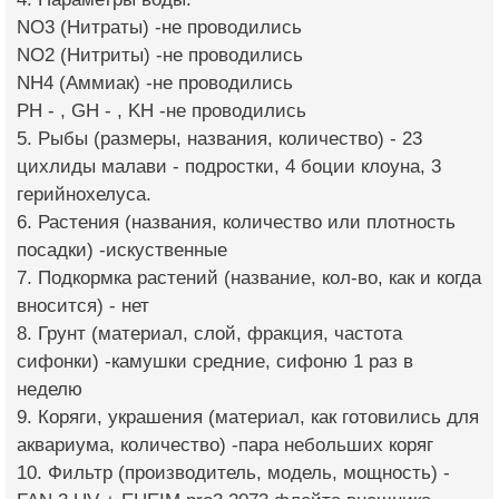
NO3 (Нитраты) -не проводились
NO2 (Нитриты) -не проводились
NH4 (Аммиак) -не проводились
PH - , GH - , KH -не проводились
5. Рыбы (размеры, названия, количество) - 23
цихлиды малави - подростки, 4 боции клоуна, 3
герийнохелуса.
6. Растения (названия, количество или плотность
посадки) -искуственные
7. Подкормка растений (название, кол-во, как и когда
вносится) - нет
8. Грунт (материал, слой, фракция, частота
сифонки) -камушки средние, сифоню 1 раз в
неделю
9. Коряги, украшения (материал, как готовились для
аквариума, количество) -пара небольших коряг
10. Фильтр (производитель, модель, мощность) -