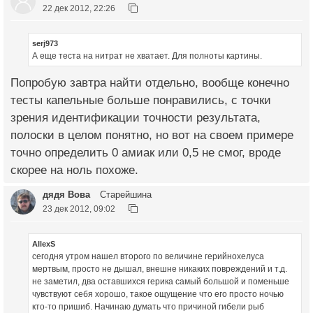
22 дек 2012, 22:26
serj973
А еще теста на нитрат не хватает. Для полноты картины.
Попробую завтра найти отдельно, вообще конечно
тесты капельные больше понравились, с точки
зрения идентификации точности результата,
полоски в целом понятно, но вот на своем примере
точно определить 0 амиак или 0,5 не смог, вроде
скорее на ноль похоже.
дядя Вова
Старейшина
23 дек 2012, 09:02
AllexS
сегодня утром нашел второго по величине герийнохелуса
мертвым, просто не дышал, внешне никаких повреждений и т.д.
не заметил, два оставшихся герика самый большой и поменьше
чувствуют себя хорошо, такое ощущение что его просто ночью
кто-то пришиб. Начинаю думать что причиной гибели рыб