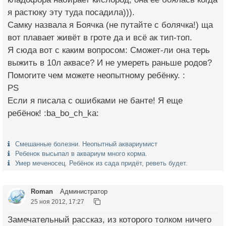
я растюку эту туда посадила))).
Самку назвала я Боячка (не путайте с болячка!) ща
вот плавает живёт в гроте да и всё ак тип-топ.
Я сюда вот с каким вопросом: Сможет-ли она терь
выжить в 10л аквасе? И не умереть раньше родов?
Помогите чем можете неопытному ребёнку. :
PS
Если я писала с ошибками не банте! Я еще
ребёнок! :ba_bo_ch_ka:
Смешанные болезни. Неопытный аквариумист
Ребенок высыпал в аквариум много корма.
Умер меченосец. Ребёнок из сада придёт, реветь будет.
Roman
Администратор
25 ноя 2012, 17:27
Замечательный рассказ, из которого толком ничего