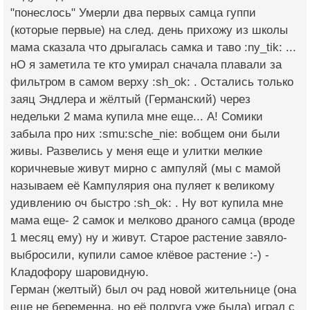
"понеслось" Умерли два первых самца гуппи
(которые первые) на след. день прихожу из школы
мама сказала что дрыгалась самка и таво :ny_tik: ...
нО я заметила те кто умирал сначала плавали за
фильтром в самом верху :sh_ok: . Остались только
заяц Эндлера и жёлтый (Германский) через
недельки 2 мама купила мне еще... А! Сомики
забыла про них :smu:sche_nie: вобщем они были
живы. Развелись у меня еще и улитки мелкие
коричневые живут мирно с ампуляй (мы с мамой
называем её Кампулярия она пуляет к великому
удивлению оч быстро :sh_ok: . Ну вот купила мне
мама еще- 2 самок и мелково драного самца (вроде
1 месяц ему) ну и живут. Старое растение завяло-
выбросили, купили самое клёвое растение :-) -
Кладофору шаровидную.
Герман (желтый) был оч рад новой жительнице (она
еще не беременна, но её подруга уже была) играл с