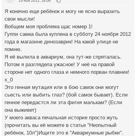
25 ноя 2012, 18:06
Я конечно еще ребёнок и могу не ясно выразить
свои мысли!
Вобщем моя проблема щас номер 1!
Гуппи самка была куплена в субботу 24 ноября 2012
года в магазине динозаврик! На какой улице не
помню.
Я её вылила в аквариум, она тут-же спряталась.
Потом я разглядела ужасное! У неё на правой
стороне нет одного глаза и немного порван плавник!
х_0
Это генная мутация или в бою самок они могут
сьесть или выбить глаз? (бой самок бывает). Если
генное передастся ли эта фигня малькам? (Если
она выживет)
У моего акваса печальная историе просто жуть
(прочитать вы её можете в статье "Неопытный
ребёнок, 10л")Ищите это в "Аквариумные рыбки".