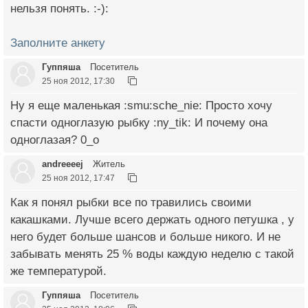
нельзя понять. :-):
Заполните анкету
Гуппяша
Посетитель
25 ноя 2012, 17:30
Ну я еще маленькая :smu:sche_nie: Просто хочу
спасти одноглазую рыбку :ny_tik: И почему она
одноглазая? 0_о
andreeeej
Житель
25 ноя 2012, 17:47
Как я понял рыбки все по травились своими
какашками. Лучше всего держать одного петушка , у
него будет больше шансов и больше никого. И не
забывать менять 25 % воды каждую неделю с такой
же температурой.
Гуппяша
Посетитель