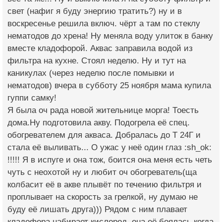
свет (нафиг я буду энергию тратить?) ну и в
воскресенье решила включ. чёрт а там по стеклу
нематодов до хрена! Ну меняла воду улиток в банку
вместе кладофорой. Аквас заправила водой из
фильтра на кухне. Стоял неделю. Ну и тут на
каникулах (через неделю после помывки и
нематодов) вчера в субботу 25 ноября мама купила
гуппи самку!
Я была оч рада новой жительнице морга! Тоесть
дома.Ну подготовила акву. Подогрела её спец.
обогревателем для акваса. Добралась до Т 24Г и
стала её выливать... О ужас у неё один глаз :sh_ok:
!!!!! Я в испуге и она тож, боится она меня есть четь
чуть с неохотой ну и любит оч обогреватель(ща
колбасит её в акве плывёт по течению фильтря и
проплывает на скорость за грелкой, ну думаю не
буду её лишать друга))) Рядом с ним плавает
кладофора набирает кислород, она её боялась когда