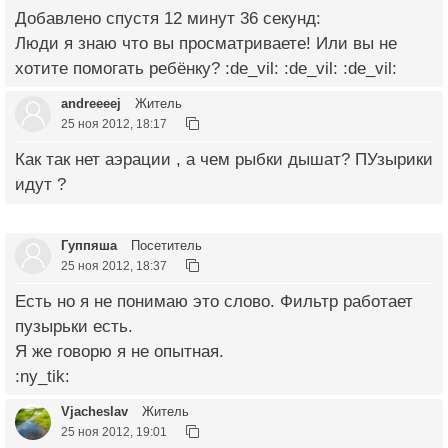
Добавлено спустя 12 минут 36 секунд:
Люди я знаю что вы просматриваете! Или вы не
хотите помогать ребёнку? :de_vil: :de_vil: :de_vil:
andreeeej
Житель
25 ноя 2012, 18:17
Как так нет аэрации , а чем рыбки дышат? ПУзырики
идут ?
Гуппяша
Посетитель
25 ноя 2012, 18:37
Есть но я не понимаю это слово. Фильтр работает
пузырьки есть.
Я же говорю я не опытная.
:ny_tik:
Vjacheslav
Житель
25 ноя 2012, 19:01