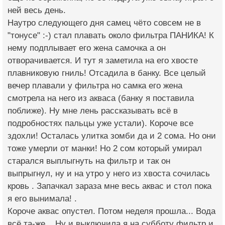
ней весь день.
Наутро следующего дня самец чёто совсем не в
"тонусе" :-) стал плавать около фильтра ПАНИКА! К
нему подплывает его жена самочка а он
отворачивается. И тут я заметила на его хвосте
плавниковую гниль! Отсадила в банку. Все целый
вечер плавали у фильтра но самка его жена
смотрела на него из акваса (банку я поставила
поближе). Ну мне лень рассказывать всё в
подробностях пальцы уже устали). Короче все
здохли! Осталась улитка зомби да и 2 сома. Но они
тоже умерли от манки! Но 2 сом который умирал
старался выплыгнуть на фильтр и так он
выпрыгнул, ну и на утро у него из хвоста сочилась
кровь . Запачкал зараза мне весь аквас и стол пока
я его вынимала! .
Короче аквас опустел. Потом неделя прошла... Вода
всё та-же... Ну и выключила я на субботу фильтр и