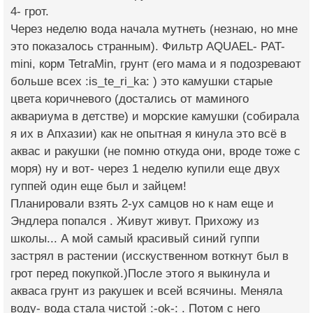
4- грот.
Через неделю вода начала мутнеть (незнаю, но мне
это показалось странным). Фильтр AQUAEL- PAT-
mini, корм TetraMin, грунт (его мама и я подозревают
больше всех :is_te_ri_ka: ) это камушки старые
цвета коричневого (достались от маминого
аквариума в детстве) и морские камушки (собирала
я их в Апхазии) как не опытная я кинула это всё в
аквас и ракушки (не помню откуда они, вроде тоже с
моря) ну и вот- через 1 неделю купили еще двух
гуппей один еще был и зайцем!
Планировали взять 2-ух самцов но к нам еще и
Эндлера попался . Живут живут. Прихожу из
школы... А мой самый красивый синий гуппи
застрял в растении (исскуственном воткнут был в
грот перед покупкой.)После этого я выкинула и
акваса грунт из ракушек и всей всячины. Меняла
воду- вода стала чистой :-ok-: . Потом с него