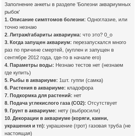
Заполнение анкеты в разделе 'Болезни аквариумных
рыбок'
1. Описание симптомов болезни:
Одноглазие, или
точно незнаю
2. Литраж/габариты аквариума:
что это? 0_о
3. Когда запущен аквариум:
перезапускался много
раз по причине смертей, (куплен и запущен в
сентябре 2012 года, где-то в начале его)
4. Параметры воды:
Незнаю тестов нет (незнаем
где купить)
5. Рыбы в аквариуме:
1шт. гуппи (самка)
6. Растения в аквариуме:
кладофора
7. Подкормка для растений:
нет
8. Подача углекислого газа (CO2):
Отсутствует
9. Грунт в аквариуме:
нету (выбросили)
10. Декорации в аквариуме (коряги, камни,
украшения и тп):
украшение (грот) газовая труба (не
настоящая)