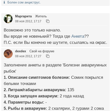
Болен сом анциструс.
Маргарита
Житель
08 ноя 2012, 17:17
Возможно это только начало.
Вы вроде не новенький? Тогда где
Анкета
??
П.С. если Вы конечно не шутите, ссылаясь на окрас.
dexdex
Свой на форуме
08 ноя 2012, 17:27
Заполнение анкеты в разделе 'Болезни аквариумных
рыбок'
1. Описание симптомов болезни:
Сомик покрылся
белыми точками
2. Литраж/габариты аквариума:
135
3. Когда запущен аквариум:
2 года назад
4. Параметры воды:
-
5. Рыбы в аквариуме:
2 скалярии, 2 гурами 2 сома