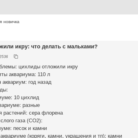
я новичка
жили икру: что делать с мальками?
2536
облемы: цихлиды отложили икру
иты аквариума: 110 л
н аквариум: год назад
ды:
иуме: 10 цихлид
квариуме: разные
я растений: сера флорена
слого газа (CO2):
иуме: песок и камни
 аквариуме (коряги, камни, украшения и тп): камни