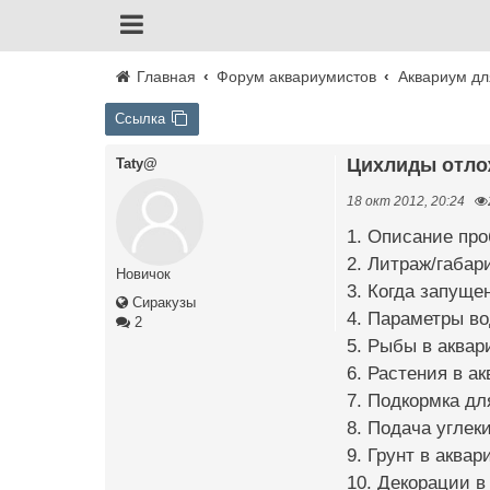
Главная
Форум аквариумистов
Аквариум дл
Ссылка
Цихлиды отло
Taty@
18 окт 2012, 20:24
1. Описание пр
2. Литраж/габар
Новичок
3. Когда запуще
Сиракузы
4. Параметры во
2
5. Рыбы в аквар
6. Растения в а
7. Подкормка дл
8. Подача углеки
9. Грунт в аквар
10. Декорации в