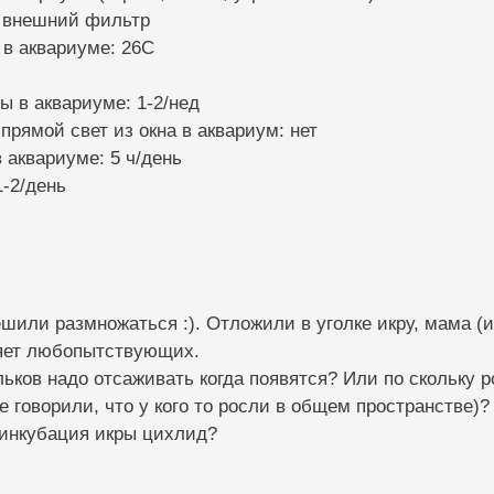
: внешний фильтр
 в аквариуме: 26С
ы в аквариуме: 1-2/нед
 прямой свет из окна в аквариум: нет
 аквариуме: 5 ч/день
1-2/день
или размножаться :). Отложили в уголке икру, мама (и
няет любопытствующих.
ьков надо отсаживать когда появятся? Или по скольку ро
е говорили, что у кого то росли в общем пространстве)?
 инкубация икры цихлид?