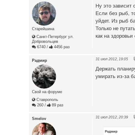
Ну это зависит 
Если без рыб, т
уйдет. Из рыб б
Только не путат
Старейшина
как на здоровьи
Санкт-Петербург ул.
Добровольцев
6740
/
4456 раз
31 июл 2012, 19:05
Радмир
Держать планиру
умирать из-за б
Свой на форуме
Ставрополь
260
/
89 раз
31 июл 2012, 20:39
Smelov
Радмир