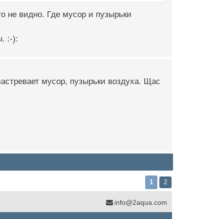
о не видно. Где мусор и пузырьки
 :-):
застревает мусор, пузырьки воздуха. Щас
1
2
info@2aqua.com