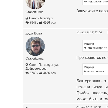
коридорасов, от
Запускайте перв
Старейшина
Санкт-Петербург
7847
/
4936 раз
31 июл 2012, 20:59
дядя Вова
Радмир
много тем про то
Про креветок не
Старейшина
Санкт-Петербург ул.
Радмир
Добровольцев
А как отличить от
6740
/
4456 раз
Бактериалка - э
нежели визуаль
Грибок, плесень
может быть и г
01 авг 2012, 00:52