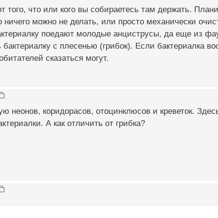
от того, что или кого вы собираетесь там держать. План
о ничего можно не делать, или просто механически очи
актериалку поедают молодые анциструсы, да еще из фа
ь бактериалку с плесенью (грибок). Если бактериалка во
 обитателей сказаться могут.
ю неонов, коридорасов, отоцинклюсов и креветок. Здесь
актериалки. А как отличить от грибка?