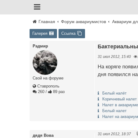
Главная
Форум аквариумистов
Аквариум дл
Галерея
Ссылка
Бактериальны
Радмир
31 июл 2012, 15:40
На коряге появи
дня появился нал
Свой на форуме
Ставрополь
260
/
89 раз
Белый налёт
Коричневый налет
Налет в аквариуме
Белый налет
Налет на аквариу
31 июл 2012, 18:37
дядя Вова