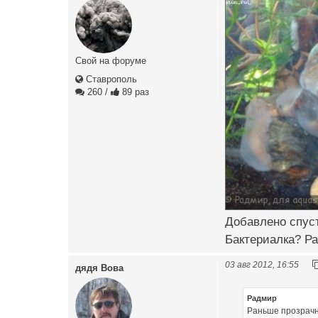
Свой на форуме
Ставрополь
260
/
89 раз
Добавлено спуст
Бактериалка? Ра
03 авг 2012, 16:55
дядя Вова
Радмир
Раньше прозрачна