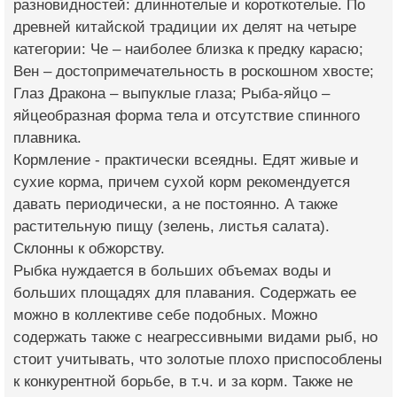
разновидностей: длиннотелые и короткотелые. По
древней китайской традиции их делят на четыре
категории: Че – наиболее близка к предку карасю;
Вен – достопримечательность в роскошном хвосте;
Глаз Дракона – выпуклые глаза; Рыба-яйцо –
яйцеобразная форма тела и отсутствие спинного
плавника.
Кормление - практически всеядны. Едят живые и
сухие корма, причем сухой корм рекомендуется
давать периодически, а не постоянно. А также
растительную пищу (зелень, листья салата).
Склонны к обжорству.
Рыбка нуждается в больших объемах воды и
больших площадях для плавания. Содержать ее
можно в коллективе себе подобных. Можно
содержать также с неагрессивными видами рыб, но
стоит учитывать, что золотые плохо приспособлены
к конкурентной борьбе, в т.ч. и за корм. Также не