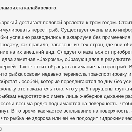
ламоихта калабарского.
арский достигает половой зрелости к трем годам. Стоит
имулировать нерест рыб. Существует очень мало инфор
рыбки успешно разводились в аквариуме без применения
родажу, как правило, завезены из тех стран, где они о
ие на их внешний вид. Следует отказаться от приобрет
 едва заметная «бахрома», образующаяся в результате
червей. Также стоит обращать внимание на горло рыб. 
 что рыбка совсем недавно перенесла транспортировку и
бретать особей, которые передвигаются по дну без уси
скольку это показатель того, что у рыб нарушены функц
рыбкам недостаточно иметь лишь жаберное дыхание рас
 особи весьма редко поднимаются на поверхность, чтоб
нут. В то время как частое всплывание на поверхность, 
, что рыбка не здорова или ей не подходит гидрохимиче