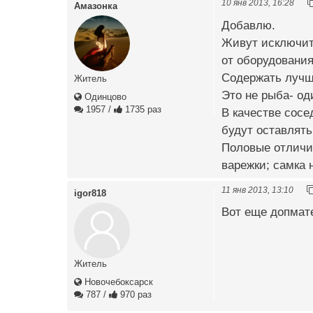
10 янв 2013, 16:28
Амазонка
Добавлю.
Живут исключите
от оборудования
Содержать лучше
Житель
Это не рыба- од
Одинцово
1957
/
1735 раз
В качестве сос
будут оставлят
Половые отличия
варежки; самка 
11 янв 2013, 13:10
igor818
Вот еще допмат
Житель
Новочебоксарск
787
/
970 раз