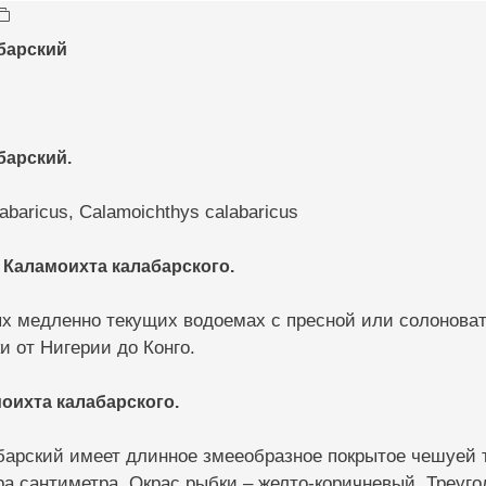
барский
барский.
labaricus, Calamoichthys calabaricus
 Каламоихта калабарского.
ых медленно текущих водоемах с пресной или солоноват
 от Нигерии до Конго.
оихта калабарского.
арский имеет длинное змееобразное покрытое чешуей т
а сантиметра. Окрас рыбки – желто-коричневый. Треуго