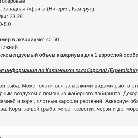
гоперовые
:
Западная Африка (Нигерия, Камерун)
ды:
23-28
0-8.0
мер в аквариуме:
40-50
Нижний
комендуемый объем аквариума для 1 взрослой особи
информация по Каламоихт калабарский (Erpetoichthys c
ая рыба. Может охотиться за мелкими видами рыб, в о
ным воздухом с помощью жаберного лабиринта. Декорац
амней и коряг, плотные заросли растений. Аквариум об
ва. Корм: живой (рыба, мясо, креветки, черви и др. мор