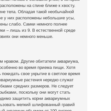
расположены на спине ближе к хвосту.
ине тела. Обладая такой необычайной
ве у них расположены небольшие усы,
ены слабо. Самки немного полнее
ки – лишь из 9. В естественной среде
овиях они немного меньше.
 нравом. Другие обитатели аквариума,
особенно во время приема пищи. Хотя
 покидать свое укрытие в светлое время
квариумные растения нередко служат
бками средних размеров. Не следует
ыбками, поскольку они могут стать
ходимо защитить корни аквариумных
ользовать мелкий шлифованный гравий
ный аквариум объемом от 100 литров.