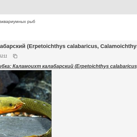
аквариумных рыб
абарский (Erpetoichthys calabaricus, Calamoichthy
6211
ка: Каламоихт калабарский (Erpetoichthys calabaricus,