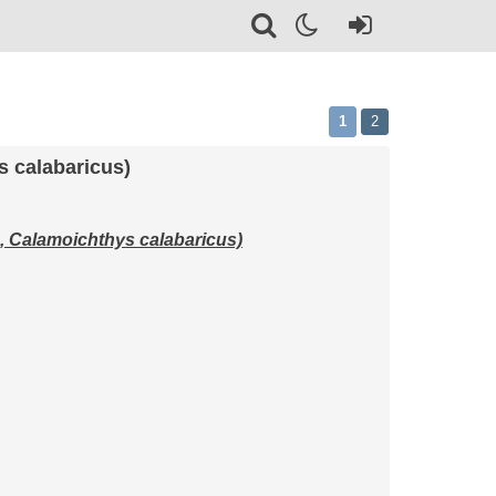
1
2
s calabaricus)
 Calamoichthys calabaricus)