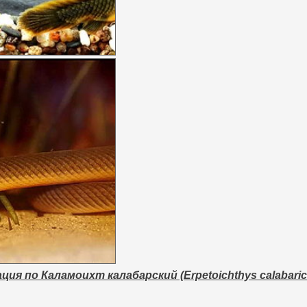
я по Каламоихт калабарский (Erpetoichthys calabaricus