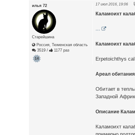
17 июл 2016, 19:06
илья 72
Каламоихт кала
...
Старейшина
Каламоихт кала
Россия, Тюменская область
3519
/
1177 раз
Erpetoichthys ca
14
Ареал обитания
Обитает в тепл
Западной Африки
Описание Калам
Каламоихт калаб
примерно полтор