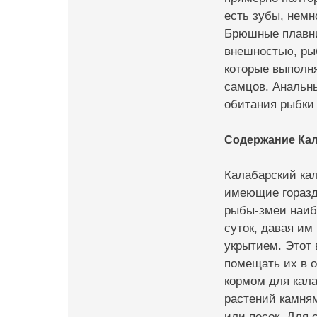
есть зубы, немн
Брюшные плавни
внешностью, рыб
которые выполн
самцов. Анальны
обитания рыбки 
Содержание Кал
Калабарский ка
имеющие горазд
рыбы-змеи наибо
суток, давая и
укрытием. Этот
помещать их в о
кормом для кала
растений камня
или песок. Для 