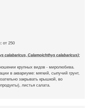
:
от 250
alabaricus, Calamoichthys calabaricus):
тношении крупных видов - миролюбива.
ии в аквариуме: мягкий, сыпучий грунт,
язательно закрывать крышкой, во
епродукты), листья салата.