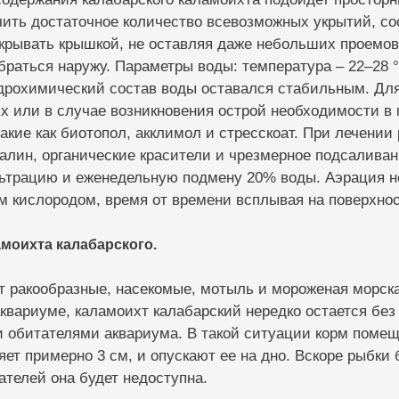
ить достаточное количество всевозможных укрытий, со
крывать крышкой, не оставляя даже небольших проемов
раться наружу. Параметры воды: температура – 22–28 °С,
дрохимический состав воды оставался стабильным. Для
х или в случае возникновения острой необходимости в
акие как биотопол, акклимол и стресскоат. При лечении 
алин, органические красители и чрезмерное подсалива
ьтрацию и еженедельную подмену 20% воды. Аэрация не
 кислородом, время от времени всплывая на поверхнос
моихта калабарского.
 ракообразные, насекомые, мотыль и мороженая морска
вариуме, каламоихт калабарский нередко остается без к
 обитателями аквариума. В такой ситуации корм помещ
яет примерно 3 см, и опускают ее на дно. Вскоре рыбки б
ателей она будет недоступна.