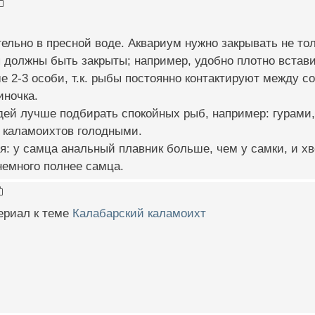
льно в пресной воде. Аквариум нужно закрывать не тол
 должны быть закрыты; например, удобно плотно вставит
 2-3 особи, т.к. рыбы постоянно контактируют между со
иночка.
едей лучше подбирать спокойных рыб, например: гурами
ь каламоихтов голодными.
: у самца анальный плавник больше, чем у самки, и хв
немного полнее самца.
ериал к теме
Калабарский каламоихт