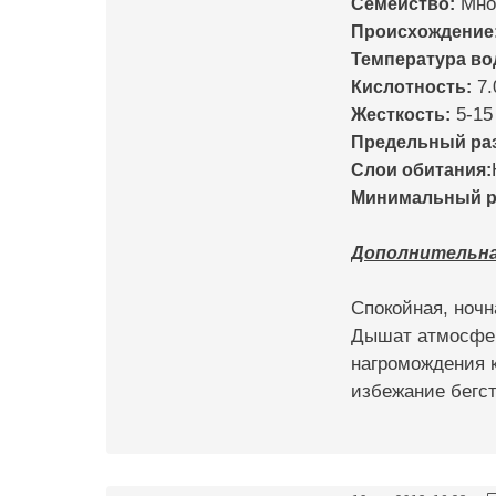
Семейство:
Мно
Происхождение
Температура во
Кислотность:
7.
Жесткость:
5-15
Предельный раз
Слои обитания:
Минимальный ре
Дополнительная 
Спокойная, ночн
Дышат атмосфер
нагромождения к
избежание бегст