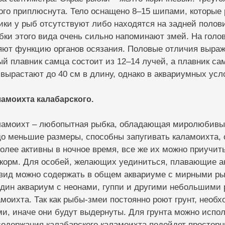
ого приплюснута. Тело оснащено 8–15 шипами, которые 
ки у рыб отсутствуют либо находятся на задней полов
ки этого вида очень сильно напоминают змей. На голо
яют функцию органов осязания. Половые отличия выраж
й плавник самца состоит из 12–14 лучей, а плавник сам
вырастают до 40 см в длину, однако в аквариумных усл
амоихта калабарского.
ламоихт – любопытная рыбка, обладающая миролюбивым
о меньшие размеры, способны запугивать каламоихта, 
лее активны в ночное время, все же их можно приучить
м корм. Для особей, желающих уединиться, плавающие а
 вид можно содержать в общем аквариуме с мирными ры
дин аквариум с неонами, гуппи и другими небольшими р
моихта. Так как рыбы-змеи постоянно роют грунт, необ
ми, иначе они будут выдернуты. Для грунта можно исп
содержания калабарского каламоихта подойдет простор