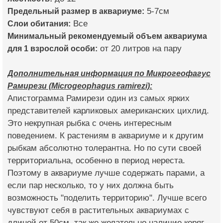
Предельный размер в аквариуме:
5-7см
Слои обитания:
Все
Минимальный рекомендуемый объем аквариума
для 1 взрослой особи:
от 20 литров на пару
Дополнительная информация по Микрогеофагус
Рамирези (Microgeophagus ramirezi):
Апистограмма Рамирези один из самых ярких
представителей карликовых американских цихлид.
Это некрупная рыбка с очень интересным
поведением. К растениям в аквариуме и к другим
рыбкам абсолютно толерантна. Но по сути своей
территориальна, особенно в период нереста.
Поэтому в аквариуме лучше содержать парами, а
если пар несколько, то у них должна быть
возможность "поделить территорию". Лучше всего
чувствуют себя в растительных аквариумах с
длиной от 50см, так же желательно наличие коряг,