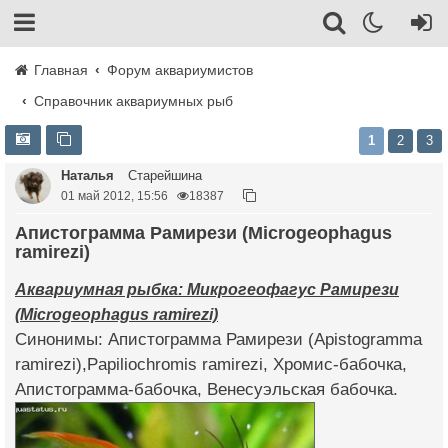
Главная
Форум аквариумистов
Справочник аквариумных рыб
1
2
3
Наталья
Старейшина
01 май 2012, 15:56
18387
Апистограмма Рамирези (Microgeophagus
ramirezi)
Аквариумная рыбка: Микрогеофагус Рамирези
(Microgeophagus ramirezi)
Синонимы: Апистограмма Рамирези (Apistogramma
ramirezi),Papiliochromis ramirezi, Хромис-бабочка,
Апистограмма-бабочка, Венесуэльская бабочка.