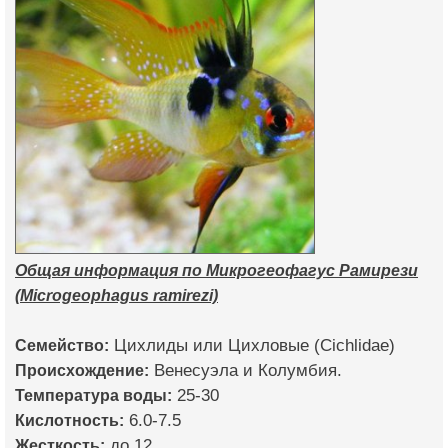
Общая информация по Микрогеофагус Рамирези
(Microgeophagus ramirezi)
Семейство:
Цихлиды или Цихловые (Cichlidae)
Происхождение:
Венесуэла и Колумбия.
Температура воды:
25-30
Кислотность:
6.0-7.5
Жесткость:
до 12