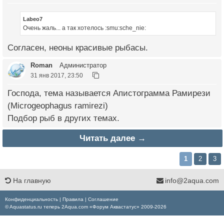
Labeo7
Очень жаль... а так хотелось :smu:sche_nie:
Согласен, неоны красивые рыбасы.
Roman
Администратор
31 янв 2017, 23:50
Господа, тема называется Апистограмма Рамирези
(Microgeophagus ramirezi)
Подбор рыб в других темах.
Читать далее →
1
2
3
На главную
info@2aqua.com
Конфиденциальность
|
Правила
|
Соглашение
© Aquastatus.ru теперь 2Aqua.com «Форум Аквастатус» 2009-2026