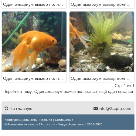
Один аквариум вымер полностью, ещё один остался
Один аквариум вымер полностью, ещё один остался
Один аквариум вымер полностью, ещё один остался
Один аквариум вымер полностью, ещё один остался
Стр. 1 из 1
Перейти в тему:
Один аквариум вымер полностью, ещё один остался
На главную
info@2aqua.com
Конфиденциальность
|
Правила
|
Соглашение
© Aquastatus.ru теперь 2Aqua.com «Форум Аквастатус» 2009-2026