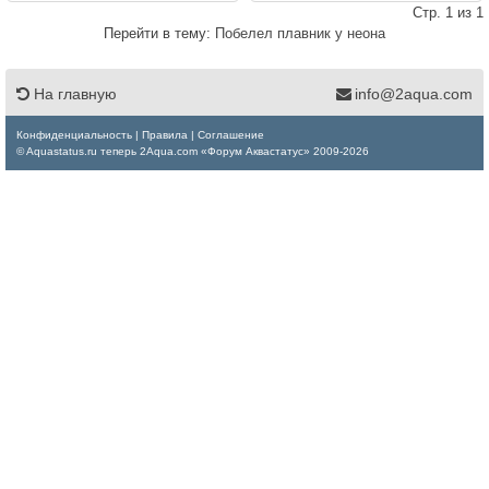
Стр. 1 из 1
Перейти в тему:
Побелел плавник у неона
На главную
info@2aqua.com
Конфиденциальность
|
Правила
|
Соглашение
© Aquastatus.ru теперь 2Aqua.com «Форум Аквастатус» 2009-2026