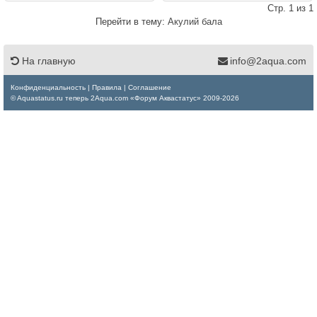
Стр. 1 из 1
Перейти в тему:
Акулий бала
На главную
info@2aqua.com
Конфиденциальность
|
Правила
|
Соглашение
© Aquastatus.ru теперь 2Aqua.com «Форум Аквастатус» 2009-2026