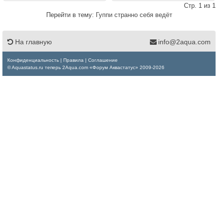
Стр. 1 из 1
Перейти в тему:
Гуппи странно себя ведёт
На главную
info@2aqua.com
Конфиденциальность
|
Правила
|
Соглашение
© Aquastatus.ru теперь 2Aqua.com «Форум Аквастатус» 2009-2026