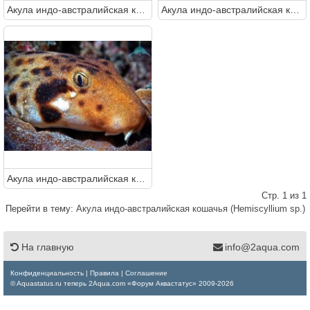
Акула индо-австралийская кошачья (Hemiscyllium sp.)
Акула индо-австралийская кошачья (Hemiscyllium sp.)
Акула индо-австралийская кошачья (Hemiscyllium sp.)
Стр. 1 из 1
Перейти в тему:
Акула индо-австралийская кошачья (Hemiscyllium sp.)
На главную
info@2aqua.com
Конфиденциальность
|
Правила
|
Соглашение
© Aquastatus.ru теперь 2Aqua.com «Форум Аквастатус» 2009-2026