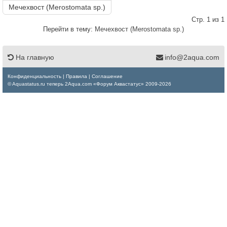
Мечехвост (Merostomata sp.)
Стр. 1 из 1
Перейти в тему:
Мечехвост (Merostomata sp.)
На главную
info@2aqua.com
Конфиденциальность
|
Правила
|
Соглашение
© Aquastatus.ru теперь 2Aqua.com «Форум Аквастатус» 2009-2026