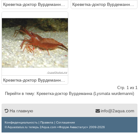
Креветка-доктор Вурдеманна (Lysmata wurdemanni)
Креветка-доктор Вурдеманна (Lysmata wurdemanni)
Креветка-доктор Вурдеманна (Lysmata wurdemanni)
Стр. 1 из 1
Перейти в тему:
Креветка-доктор Вурдеманна (Lysmata wurdemanni)
На главную
info@2aqua.com
Конфиденциальность
|
Правила
|
Соглашение
© Aquastatus.ru теперь 2Aqua.com «Форум Аквастатус» 2009-2026