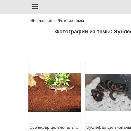
Главная
Фото из темы
Фотографии из темы: Эубле
Эублефар цельнопалый африканский (голодактилюс) (Holodactylus africanus Somali)