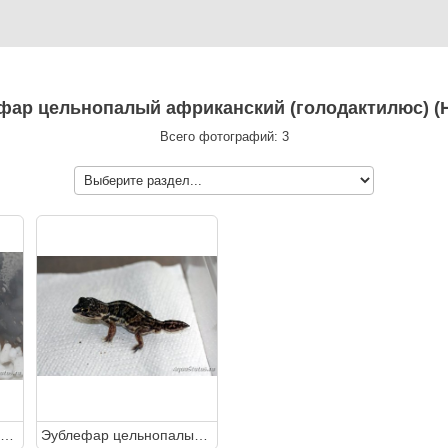
фар цельнопалый африканский (голодактилюс) (Ho
Всего фотографий: 3
Эублефар цельнопалый африканский (голодактилюс) (Holodactylus africanus Somali)
Эублефар цельнопалый африканский (голодактилюс) (Holodactylus africanus Somali)