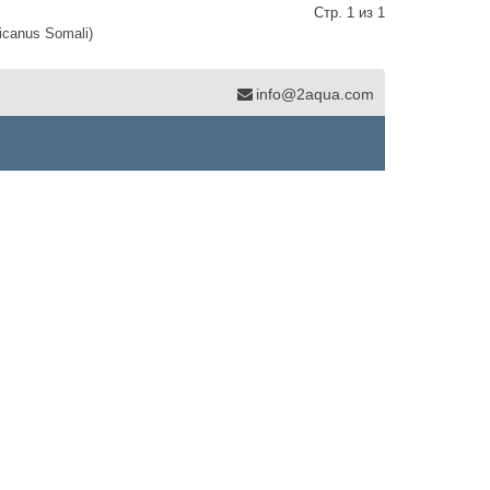
Стр. 1 из 1
icanus Somali)
info@2aqua.com