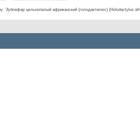
му:
Эублефар цельнопалый африканский (голодактилюс) (Holodactylus afr