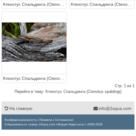
Ктенотус Спальдинга (Ctenotus spaldingi)
Ктенотус Спальдинга (Ctenotus spaldingi)
Ктенотус Спальдинга (Ctenotus spaldingi)
Стр. 1 из 1
Перейти в тему:
Ктенотус Спальдинга (Ctenotus spaldingi)
На главную
info@2aqua.com
Конфиденциальность
|
Правила
|
Соглашение
© Aquastatus.ru теперь 2Aqua.com «Форум Аквастатус» 2009-2026