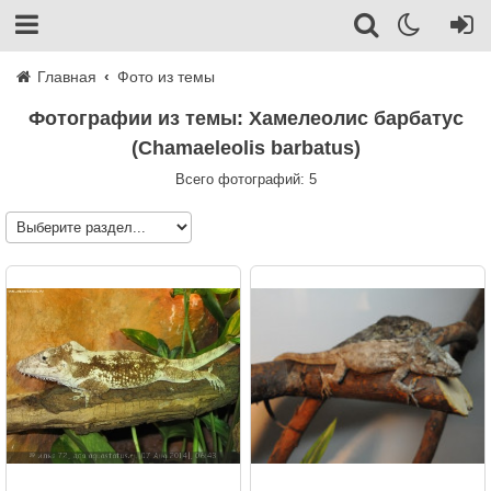
Главная
Фото из темы
Фотографии из темы: Хамелеолис барбатус
(Chamaeleolis barbatus)
Всего фотографий: 5