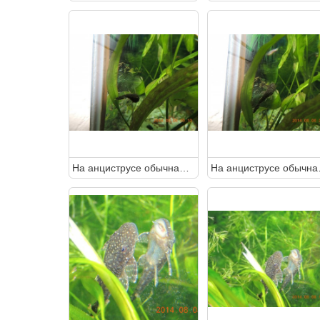
На анциструсе обычная окраска или это пятна манки?
На анцистр