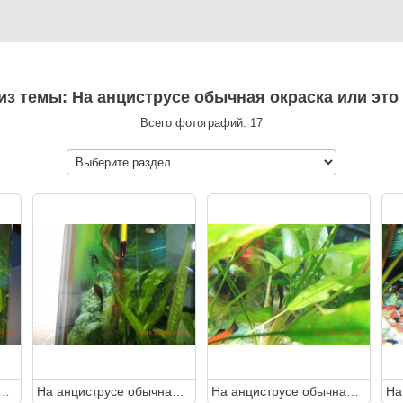
из темы: На анциструсе обычная окраска или это
Всего фотографий: 17
усе обычная окраска или это пятна манки?
На анциструсе обычная окраска или это пятна манки?
На анциструсе обычная окраска или это пятна манки?