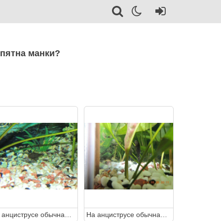
 пятна манки?
На анциструсе обычная окраска или это пятна манки?
На анциструсе обычная окраска или это пятна манки?