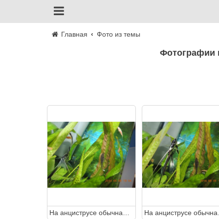
Главная
Фото из темы
Фотографии 
На анциструсе обычная окраска или это пятна манки?
На анцистр