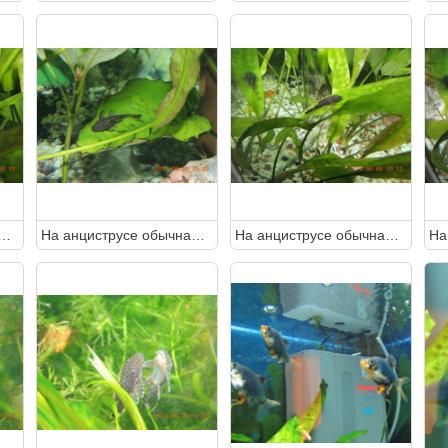
усе обычная окраска или это пятна манки?
На анциструсе обычная окраска или это пятна манки?
На анциструсе обычная окраска или это пятна манки?