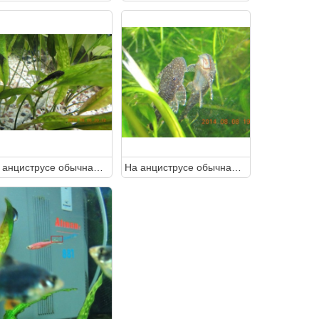
На анциструсе обычная окраска или это пятна манки?
На анциструсе обычная окраска или это пятна манки?