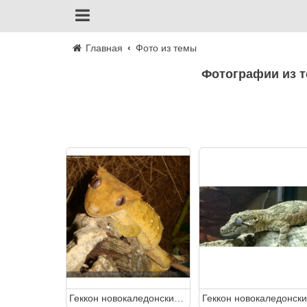
Главная
Фото из темы
Фотографии из 
Геккон новокаледонский реснитчатый (Rhacodactylus ciliatus)