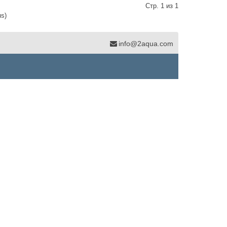
Стр. 1 из 1
us)
info@2aqua.com