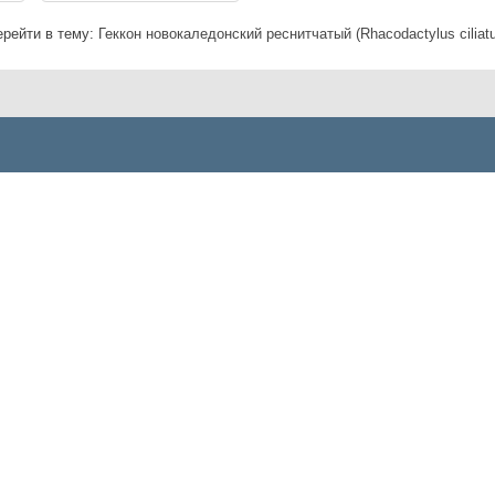
ерейти в тему:
Геккон новокаледонский реснитчатый (Rhacodactylus ciliat