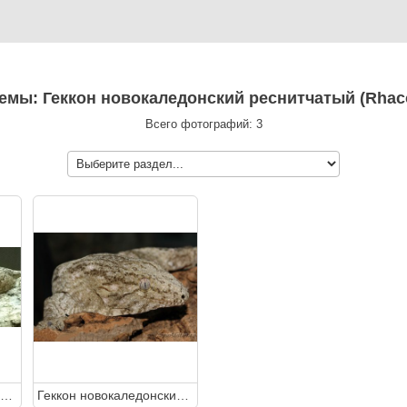
темы: Геккон новокаледонский реснитчатый (Rhacod
Всего фотографий: 3
Геккон новокаледонский реснитчатый (Rhacodactylus ciliatus)
Геккон новокаледонский реснитчатый (Rhacodactylus ciliatus)