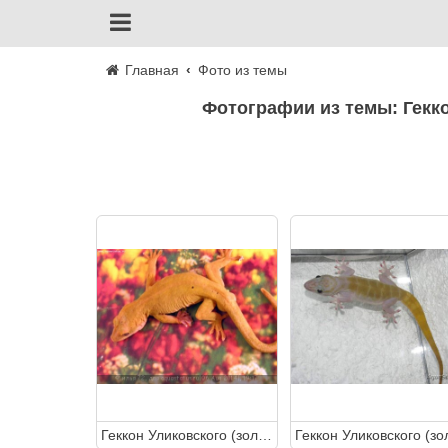
Главная
Фото из темы
Фотографии из темы: Гекк
Геккон Уликовского (золотистый) (Gekko ulikovskii (=Gekko auratus) Golden Gecko)