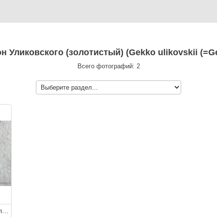
он Уликовского (золотистый) (Gekko ulikovskii (=G
Всего фотографий: 2
Геккон Уликовского (золотистый) (Gekko ulikovskii (=Gekko auratus) Golden Gecko)