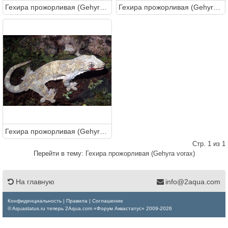
Гехира прожорливая (Gehyra vorax)
Гехира прожорливая (Gehyra vorax)
Гехира прожорливая (Gehyra vorax)
Стр. 1 из 1
Перейти в тему:
Гехира прожорливая (Gehyra vorax)
На главную
info@2aqua.com
Конфиденциальность
|
Правила
|
Соглашение
© Aquastatus.ru теперь 2Aqua.com «Форум Аквастатус» 2009-2026