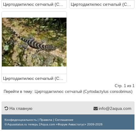
Циртодактилюс сетчатый (Cyrtodactylus consobrinus)
Циртодактилюс сетчатый (Cyrtodactylus consobrinus)
Циртодактилюс сетчатый (Cyrtodactylus consobrinus)
Стр. 1 из 1
Перейти в тему:
Циртодактилюс сетчатый (Cyrtodactylus consobrinus)
На главную
info@2aqua.com
Конфиденциальность
|
Правила
|
Соглашение
© Aquastatus.ru теперь 2Aqua.com «Форум Аквастатус» 2009-2026