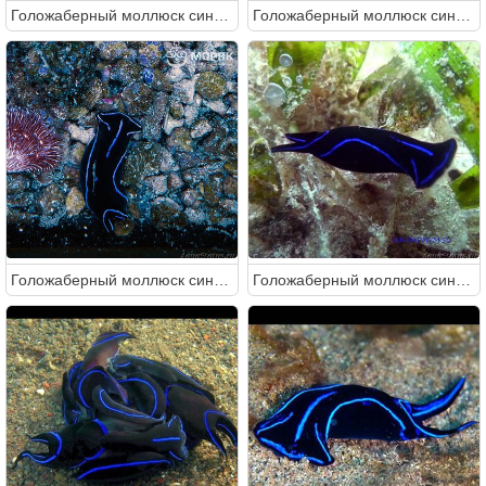
Голожаберный моллюск синеполосая хелидонура (Chelidonura varians)
Голожаберный моллюск синеполосая хелидонура (Chelidonura varians)
Голожаберный моллюск синеполосая хелидонура (Chelidonura varians)
Голожаберный моллюск синеполосая хелидонура (Chelidonura varians)