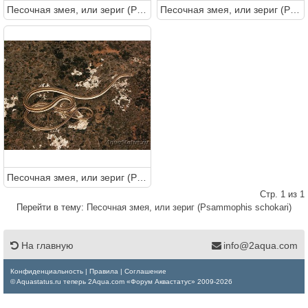
Песочная змея, или зериг (Psammophis schokari)
Песочная змея, или зериг (Psammophis schokari)
Песочная змея, или зериг (Psammophis schokari)
Стр. 1 из 1
Перейти в тему:
Песочная змея, или зериг (Psammophis schokari)
На главную
info@2aqua.com
Конфиденциальность
|
Правила
|
Соглашение
© Aquastatus.ru теперь 2Aqua.com «Форум Аквастатус» 2009-2026