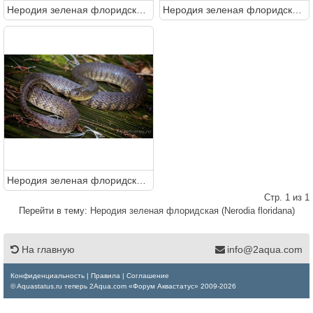
Неродия зеленая флоридская (Nerodia floridana)
Неродия зеленая флоридская (Nerodia floridana)
Неродия зеленая флоридская (Nerodia floridana)
Стр. 1 из 1
Перейти в тему:
Неродия зеленая флоридская (Nerodia floridana)
На главную
info@2aqua.com
Конфиденциальность
|
Правила
|
Соглашение
© Aquastatus.ru теперь 2Aqua.com «Форум Аквастатус» 2009-2026