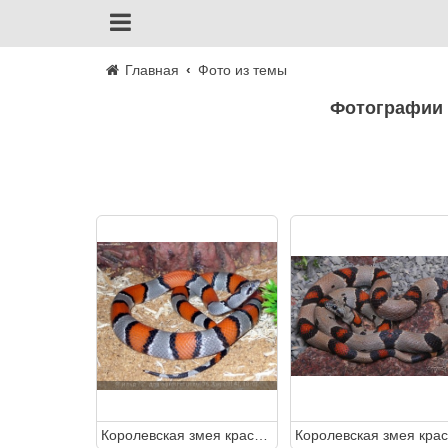
Главная
Фото из темы
Фотографии 
Королевская змея красно-серая (Lampropeltis alterna)