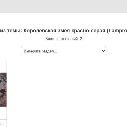
из темы: Королевская змея красно-серая (Lamprope
Всего фотографий: 2
Королевская змея красно-серая (Lampropeltis alterna)