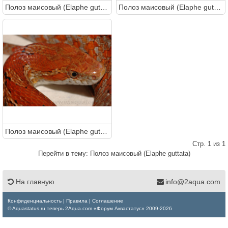
Полоз маисовый (Elaphe guttata)
Полоз маисовый (Elaphe guttata)
Полоз маисовый (Elaphe guttata)
Стр. 1 из 1
Перейти в тему:
Полоз маисовый (Elaphe guttata)
На главную
info@2aqua.com
Конфиденциальность
|
Правила
|
Соглашение
© Aquastatus.ru теперь 2Aqua.com «Форум Аквастатус» 2009-2026