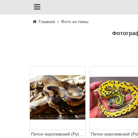
Главная
Фото из темы
Фотогра
Питон королевский (Python regius Ball python)