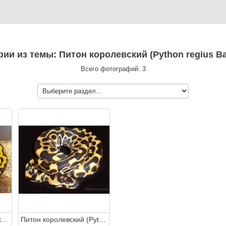
фии из темы: Питон королевский (Python regius Ba
Всего фотографий: 3
Питон королевский (Python regius Ball python)
Питон королевский (Python regius Ball python)