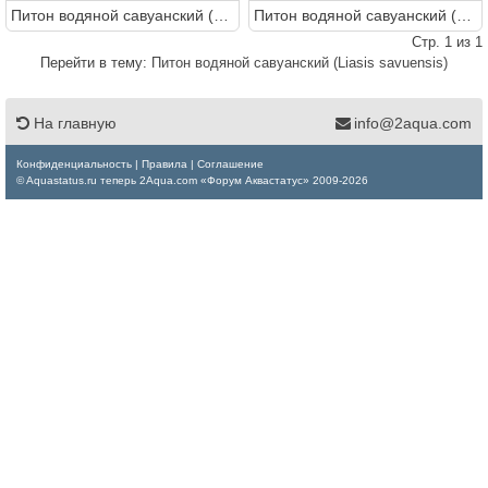
Питон водяной савуанский (Liasis savuensis)
Питон водяной савуанский (Liasis savuensis)
Стр. 1 из 1
Перейти в тему:
Питон водяной савуанский (Liasis savuensis)
На главную
info@2aqua.com
Конфиденциальность
|
Правила
|
Соглашение
© Aquastatus.ru теперь 2Aqua.com «Форум Аквастатус» 2009-2026