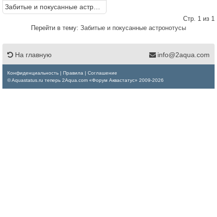
Забитые и покусанные астронотусы
Стр. 1 из 1
Перейти в тему:
Забитые и покусанные астронотусы
На главную
info@2aqua.com
Конфиденциальность
|
Правила
|
Соглашение
© Aquastatus.ru теперь 2Aqua.com «Форум Аквастатус» 2009-2026