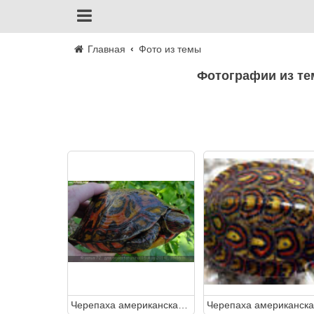
Главная
Фото из темы
Фотографии из т
Черепаха американская украшенная (Rhinoclemmys pulcherrima)