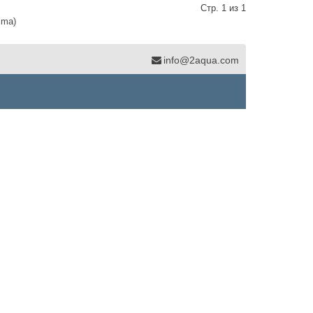
Стр. 1 из 1
ima)
info@2aqua.com