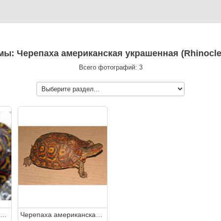
емы: Черепаха американская украшенная (Rhinocl
Всего фотографий: 3
Черепаха американская украшенная (Rhinoclemmys pulcherrima)
Черепаха американская украшенная (Rhinoclemmys pulcherrima)