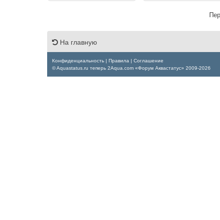
Пер
На главную
Конфиденциальность
|
Правила
|
Соглашение
© Aquastatus.ru теперь 2Aqua.com «Форум Аквастатус» 2009-2026