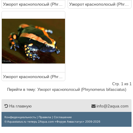
Узкорот краснополосый (Phrynomerus bifasciatus)
Узкорот краснополосый (Phrynomerus bifasciatus)
Узкорот краснополосый (Phrynomerus bifasciatus)
Стр. 1 из 1
Перейти в тему:
Узкорот краснополосый (Phrynomerus bifasciatus)
На главную
info@2aqua.com
Конфиденциальность
|
Правила
|
Соглашение
© Aquastatus.ru теперь 2Aqua.com «Форум Аквастатус» 2009-2026