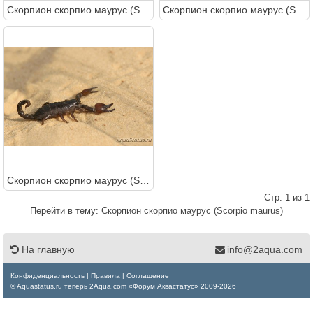
Скорпион скорпио маурус (Scorpio maurus)
Скорпион скорпио маурус (Scorpio maurus)
Скорпион скорпио маурус (Scorpio maurus)
Стр. 1 из 1
Перейти в тему:
Скорпион скорпио маурус (Scorpio maurus)
На главную
info@2aqua.com
Конфиденциальность
|
Правила
|
Соглашение
© Aquastatus.ru теперь 2Aqua.com «Форум Аквастатус» 2009-2026