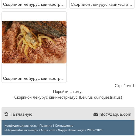
Скорпион лейурус квинкестриатус (Leiurus quinquestriatus)
Скорпион лейурус квинкестриатус (Leiurus quinquestriatus)
Скорпион лейурус квинкестриатус (Leiurus quinquestriatus)
Стр. 1 из 1
Перейти в тему:
Скорпион лейурус квинкестриатус (Leiurus quinquestriatus)
На главную
info@2aqua.com
Конфиденциальность
|
Правила
|
Соглашение
© Aquastatus.ru теперь 2Aqua.com «Форум Аквастатус» 2009-2026