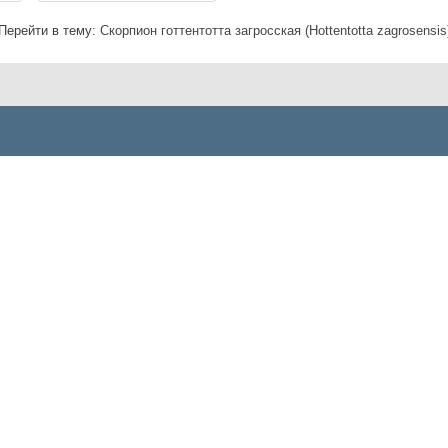
Перейти в тему:
Скорпион готтентотта загросская (Hottentotta zagrosensis