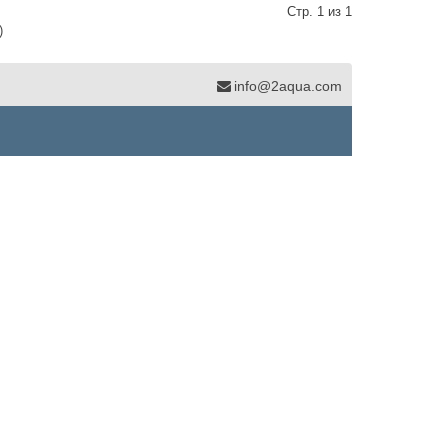
Стр. 1 из 1
)
info@2aqua.com