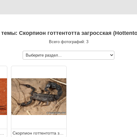
 темы: Скорпион готтентотта загросская (Hottento
Всего фотографий: 3
Скорпион готтентотта загросская (Hottentotta zagrosensis)
Скорпион готтентотта загросская (Hottentotta zagrosensis)