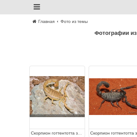
Главная
Фото из темы
Фотографии из
Скорпион готтентотта загросская (Hottentotta zagrosensis)