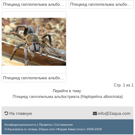
Птицеед гаплопельма альбостриата (Haplopelma albostriata)
Птицеед гаплопельма альбостриата (Haplopelma albostriata)
Птицеед гаплопельма альбостриата (Haplopelma albostriata)
Стр. 1 из 1
Перейти в тему:
Птицеед гаплопельма альбостриата (Haplopelma albostriata)
На главную
info@2aqua.com
Конфиденциальность
|
Правила
|
Соглашение
© Aquastatus.ru теперь 2Aqua.com «Форум Аквастатус» 2009-2026