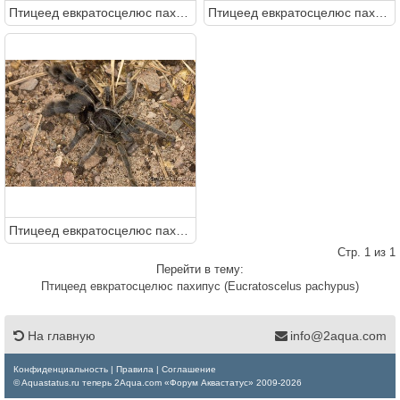
Птицеед евкратосцелюс пахипус (Eucratoscelus pachypus)
Птицеед евкратосцелюс пахипус (Eucratoscelus pachypus)
Птицеед евкратосцелюс пахипус (Eucratoscelus pachypus)
Стр. 1 из 1
Перейти в тему:
Птицеед евкратосцелюс пахипус (Eucratoscelus pachypus)
На главную
info@2aqua.com
Конфиденциальность
|
Правила
|
Соглашение
© Aquastatus.ru теперь 2Aqua.com «Форум Аквастатус» 2009-2026