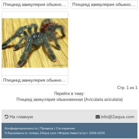
Птицеед авикулярия обыкновенная (Avicularia avicularia)
Птицеед авикулярия обыкновенная (Avicularia avicularia)
Птицеед авикулярия обыкновенная (Avicularia avicularia)
Стр. 1 из 1
Перейти в тему:
Птицеед авикулярия обыкновенная (Avicularia avicularia)
На главную
info@2aqua.com
Конфиденциальность
|
Правила
|
Соглашение
© Aquastatus.ru теперь 2Aqua.com «Форум Аквастатус» 2009-2026