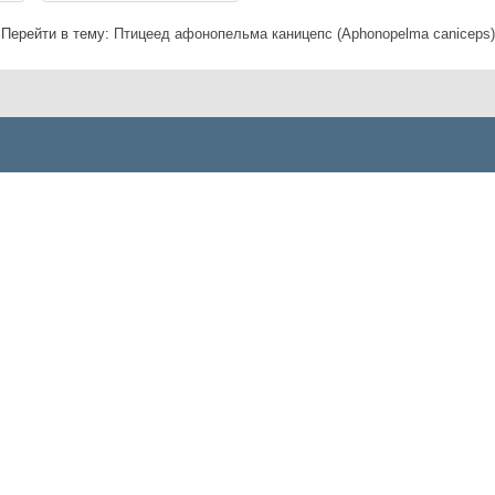
Перейти в тему:
Птицеед афонопельма каницепс (Aphonopelma caniceps)