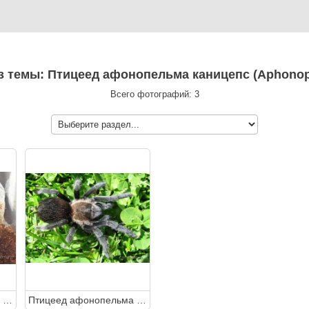
из темы: Птицеед афонопельма каницепс (Aphonop
Всего фотографий: 3
Птицеед афонопельма каницепс (Aphonopelma caniceps)
Птицеед афонопельма каницепс (Aphonopelma caniceps)