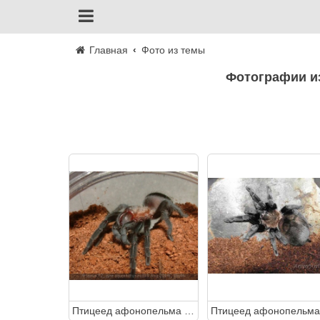
Главная
Фото из темы
Фотографии 
Птицеед афонопельма каницепс (Aphonopelma caniceps)