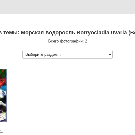
з темы: Морская водоросль Botryocladia uvaria (Bo
Всего фотографий: 2
Морская водоросль Botryocladia uvaria (Botryocladia Sp.)