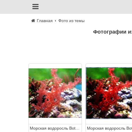
Главная
Фото из темы
Фотографии и
Морская водоросль Botryocladia uvaria (Botryocladia Sp.)