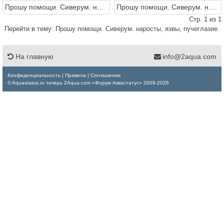
Прошу помощи. Сиверум. наросты, язвы, пучеглазие.
Прошу помощи. Сиверум. наросты, язвы, пучеглазие.
Стр. 1 из 1
Перейти в тему:
Прошу помощи. Сиверум. наросты, язвы, пучеглазие.
На главную
info@2aqua.com
Конфиденциальность
|
Правила
|
Соглашение
© Aquastatus.ru теперь 2Aqua.com «Форум Аквастатус» 2009-2026